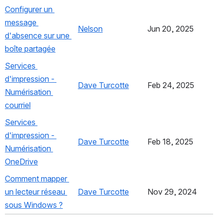
Configurer un 
message 
Nelson
, (opens new window)
Jun 20, 2025
d'absence sur une 
boîte partagée
, (opens new window)
Services 
d'impression - 
Dave Turcotte
, (opens new window)
Feb 24, 2025
Numérisation 
courriel
, (opens new window)
Services 
d'impression - 
Dave Turcotte
, (opens new window)
Feb 18, 2025
Numérisation 
OneDrive
, (opens new window)
Comment mapper 
un lecteur réseau 
Dave Turcotte
, (opens new window)
Nov 29, 2024
sous Windows ?
, (opens new window)