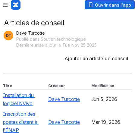
Ouvrir dans l'app
Articles de conseil
Dave Turcotte
Publié dans Soutien technologique
Dernière mise à jour le Tue Nov 25 2025
Ajouter un article de conseil
Titre
Créateur
Modification
Installation du 
Dave Turcotte
, (opens new window)
Jun 5, 2026
logiciel NVivo
, (opens new window)
Inscription des 
postes distant à 
Dave Turcotte
, (opens new window)
Mar 19, 2026
l'ÉNAP
, (opens new window)